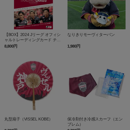
【BOX】2024 Jリーグ オフィシ
なりきりモーヴィターバン
ャルトレーディングカード チー
ムエディション・メモラビリ
8,800円
1,980円
ア ヴィッセル神戸（BOX）
丸型扇子（VISSEL KOBE）
保冷剤付き冷感スカーフ（エン
ブレム）