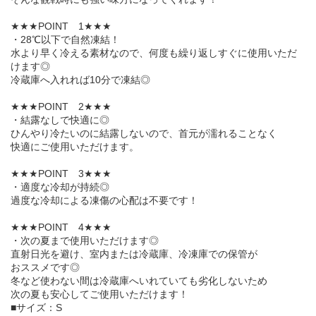
★★★POINT 1★★★
・28℃以下で自然凍結！
水より早く冷える素材なので、何度も繰り返しすぐに使用いただ
けます◎
冷蔵庫へ入れれば10分で凍結◎
★★★POINT 2★★★
・結露なしで快適に◎
ひんやり冷たいのに結露しないので、首元が濡れることなく
快適にご使用いただけます。
★★★POINT 3★★★
・適度な冷却が持続◎
過度な冷却による凍傷の心配は不要です！
★★★POINT 4★★★
・次の夏まで使用いただけます◎
直射日光を避け、室内または冷蔵庫、冷凍庫での保管が
おススメです◎
冬など使わない間は冷蔵庫へいれていても劣化しないため
次の夏も安心してご使用いただけます！
■サイズ：S