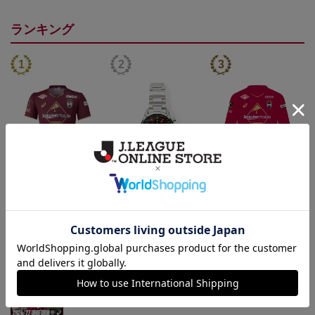
ランキング
26/27_【オーセン】ユニ
【SEIKO｜VISSEL KOB
26/27_【オーセン】ユニ
フォーム（1st）
E】 30th Anniversary Mod
フォーム長袖（1st）
36,500円
50,000円
39,400円
3
el
トピックス
神戸
26/27シーズンユニフォームはこちら