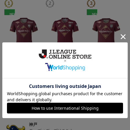
NEW
NEW
26/27_【レプリカ】ユニ
26/27_【オーセン】ユニ
26/27_キッズTシャツ
フォーム（1st）
フォーム（1st）
22,000円
36,500円
12,500円
2
トピックス
神戸
26/27シーズンユニフォームはこちら
神戸