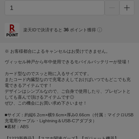
36
楽天IDで決済すると
ポイント獲得
※ お客様都合によるキャンセルはお受けできません。
ヴィッセル神戸から年中使用できるモバイルバッテリーが登場！
カード型なのでスッと鞄に入るサイズです。
またコード内臓型なので充電さえしておけばいつでもどこでも充
電できるアイテムです！
デザインはシンプルなので、ご自身で使用したり、プレゼントと
しても喜んで頂けるアイテムです◎
ぜひ、この機会にお買い求め下さいませ！
■サイズ：約縦6.2cm×横9.6cm×厚み0.66cm（付属：マイクロUSB
充電用ケーブル・Lightning＆USB-Cアダプタ）
■素材：ABS
【1223新商品】【スマホ関連グッズ】【ガジェット機器】