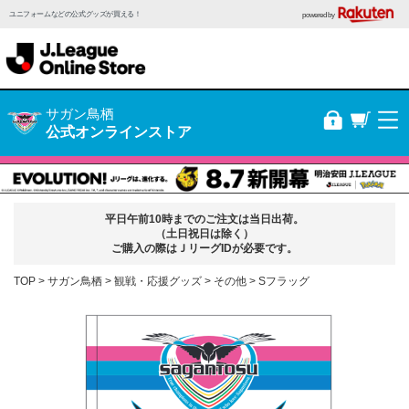
ユニフォームなどの公式グッズが買える！
powered by
サガン鳥栖
公式オンラインストア
平日午前10時までのご注文は当日出荷。
（土日祝日は除く）
ご購入の際はＪリーグIDが必要です。
TOP
サガン鳥栖
観戦・応援グッズ
その他
Sフラッグ