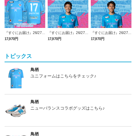
『すぐにお届け』26/27レ
『すぐにお届け』26/27レ
『すぐにお届け』26/27レ
プリカユニフォームFP1st
プリカユニフォームFP1st
プリカユニフォームFP1st
17,970円
17,970円
17,970円
2
No.17 SAGANTINO
No.16 西澤 健太
No.10 鈴木 大馳
トピックス
鳥栖
ユニフォームはこちらをチェック♪
鳥栖
ニューバランスコラボグッズはこちら♪
鳥栖