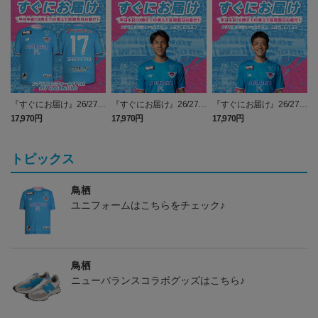
『すぐにお届け』26/27レ
『すぐにお届け』26/27レ
『すぐにお届け』26/27レ
プリカユニフォームFP1st
プリカユニフォームFP1st
プリカユニフォームFP1st
17,970円
17,970円
17,970円
2
No.17 SAGANTINO
No.10 鈴木 大馳
No.16 西澤 健太
トピックス
鳥栖
ユニフォームはこちらをチェック♪
鳥栖
ニューバランスコラボグッズはこちら♪