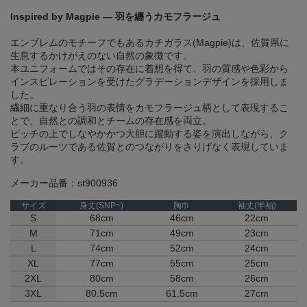
Inspired by Magpie ― 羽を纏うカモフラージュ
エンブレムのモチーフでもあるカチガラス(Magpie)は、佐賀県に
生息するかけがえのない自然の象徴です。
本ユニフォームではその存在に着想を得て、羽の質感や色彩から
インスピレーションを受けたグラデーションデザインを採用しま
した。
繊細に重なり合う羽の表情をカモフラージュ柄として表現するこ
とで、自然との調和とチームの存在感を両立。
ピッチの上でしなやかかつ大胆に躍動する姿を演出しながら、ク
ラブのルーツである佐賀とのつながりをさりげなく表現していま
す。
メーカー品番：st900936
サイズ
身丈(SNP~)
胸巾
袖丈(半袖)
S
68cm
46cm
22cm
M
71cm
49cm
23cm
L
74cm
52cm
24cm
XL
77cm
55cm
25cm
2XL
80cm
58cm
26cm
3XL
80.5cm
61.5cm
27cm