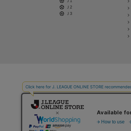
Ｊ1
Ｊ2
Ｊ3