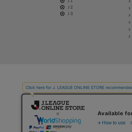
Ｊ1
Ｊ2
Ｊ3