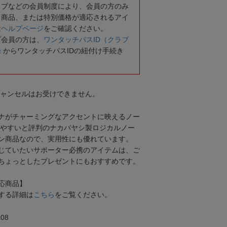
ラブなどの会員制度により、会員の方のみ
る商品、または特別価格が適応されるアイ
は
ヘルプページ
をご確認ください。
ブ会員の方は、
ワンタッチパスID（クラブ
録
からワンタッチパスIDの紐付け手続き
キャンセルはお受けできません。
ナがチャーミングなアクセントに映えるノー
きやすいと評判のナカバヤシ製ロジカルノー
ン商品なので、実用性にも優れています。
じていたいサポーター必携のアイテムは、ご
ちょっとしたプレゼントにもおすすめです。
応商品】
する詳細は
こちら
をご覧ください。
08