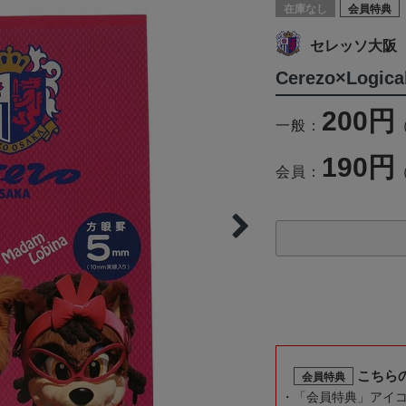
在庫なし
会員特典
セレッソ大阪
Cerezo×Log
200円
一般：
190円
会員：
こちら
会員特典
「会員特典」アイ