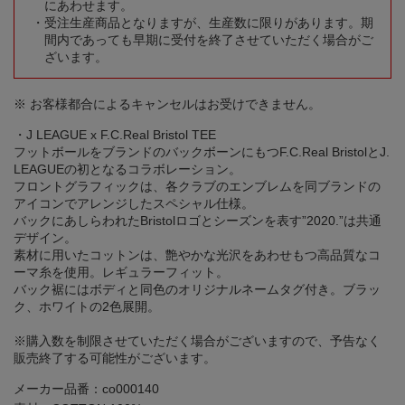
にあわせます。
受注生産商品となりますが、生産数に限りがあります。期
間内であっても早期に受付を終了させていただく場合がご
ざいます。
※ お客様都合によるキャンセルはお受けできません。
・J LEAGUE x F.C.Real Bristol TEE
フットボールをブランドのバックボーンにもつF.C.Real BristolとJ.
LEAGUEの初となるコラボレーション。
フロントグラフィックは、各クラブのエンブレムを同ブランドの
アイコンでアレンジしたスペシャル仕様。
バックにあしらわれたBristolロゴとシーズンを表す”2020.”は共通
デザイン。
素材に用いたコットンは、艶やかな光沢をあわせもつ高品質なコ
ーマ糸を使用。レギュラーフィット。
バック裾にはボディと同色のオリジナルネームタグ付き。ブラッ
ク、ホワイトの2色展開。
※購入数を制限させていただく場合がございますので、予告なく
販売終了する可能性がございます。
メーカー品番：co000140