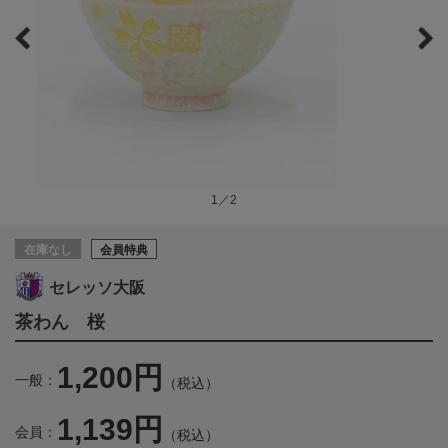
1／2
在庫なし
会員特典
セレッソ大阪
茶わん 桜
1,200円
一般：
（税込）
1,139円
会員：
（税込）