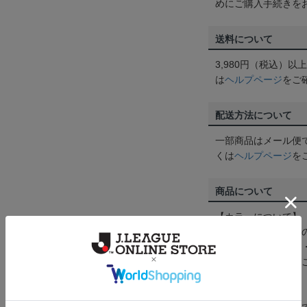
めにご購入手続きを
送料について
3,980円（税込）
は
ヘルプページ
をご
配送方法について
一部商品はメール便
くは
ヘルプページ
を
商品について
【カラーについて】
商品画像は、お使い
ンのメーカー・機種
なって見える場合が
【仕様について】