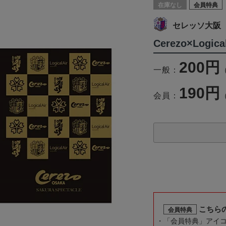
在庫なし
会員特典
セレッソ大阪
Cerezo×Log
200円
一般：
190円
会員：
こちら
会員特典
「会員特典」アイ