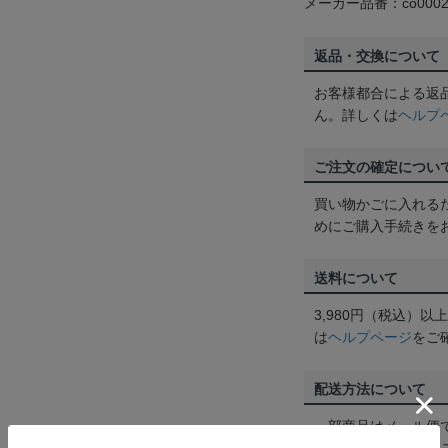
メーカー品番：co0002
返品・交換について
お客様都合による返
ん。詳しくは
ヘルプ
ご注文の確定につい
買い物かごに入れる
めにご購入手続きを
送料について
3,980円（税込）
は
ヘルプページ
をご
配送方法について
一部商品はメール便