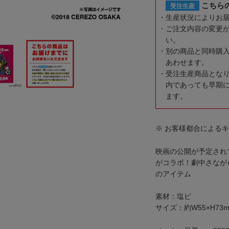
こちら
受注生産
生産状況によりお
ご注文内容の変更
い。
別の商品と同時購
あわせます。
受注生産商品とな
内であっても早期
ます。
※ お客様都合による
映画の公開が予定されて
がコラボ！劇中さなが
のアイテム
素材：塩ビ
サイズ：約W55×H73