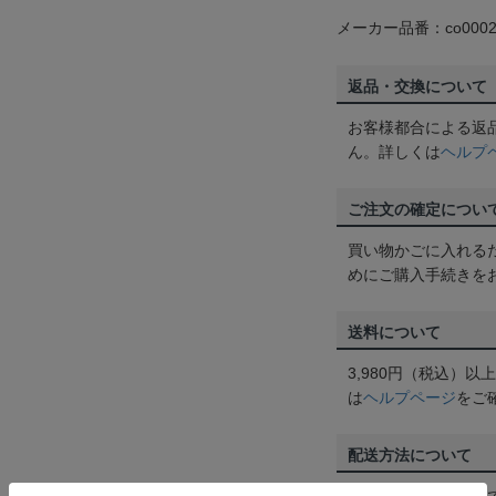
メーカー品番：co0002
返品・交換について
お客様都合による返
ん。詳しくは
ヘルプ
ご注文の確定につい
買い物かごに入れる
めにご購入手続きを
送料について
3,980円（税込）
は
ヘルプページ
をご
配送方法について