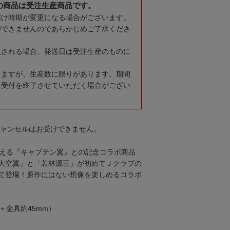
の商品は受注生産商品です。
届け時期が変更になる場合がございます。
ができませんのであらかじめご了承くださ
入される場合、発送日は受注生産のものに
りますが、生産数に限りがあります。期間
に受付を終了させていただく場合がござい
キャンセルはお受けできません。
迎える『キャプテン翼』との記念コラボ商品
大空翼」と「若林源三」が初めてＪクラブの
て登場！原作にはない想像を楽しめるコラボ
。
＋金具約45mm）