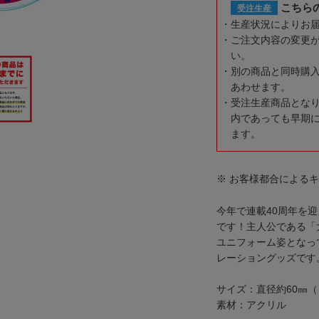
こちら
受注生産
生産状況によりお
ご注文内容の変更
い。
別の商品と同時購
あわせます。
受注生産商品とな
内であっても早期
ます。
※ お客様都合による
今年で連載40周年を
です！主人公である「
ユニフォーム姿となっ
レーショングッズです
サイズ：直径約60㎜（
素材：アクリル