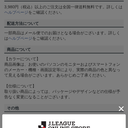
3,980円（税込）以上のご注文は全国一律送料無料です。詳しくは
ヘルプページ
をご確認ください。
配送方法について
一部商品はメール便でのお届けとなる場合がございます。詳しく
は
ヘルプページ
をご確認ください。
商品について
【カラーについて】
商品画像は、お使いのパソコンのモニターおよびスマートフォン
のメーカー・機種・画面設定等により、実際の商品の色と異なっ
て見える場合がございます。あらかじめご了承ください。
【仕様について】
取り扱い商品によっては、パッケージやデザインなどの仕様が予
告なく変更になることがございます。
その他
決済について
ギフト対応について