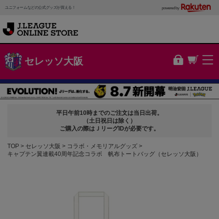
ユニフォームなどの公式グッズが買える！
powered by
セレッソ大阪
平日午前10時までのご注文は当日出荷。
（土日祝日は除く）
ご購入の際はＪリーグIDが必要です。
TOP
セレッソ大阪
コラボ・メモリアルグッズ
キャプテン翼連載40周年記念コラボ 帆布トートバッグ（セレッソ大阪）