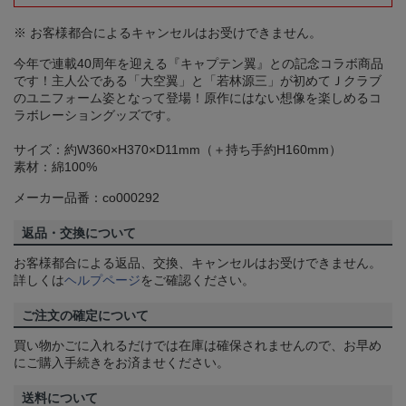
※ お客様都合によるキャンセルはお受けできません。
今年で連載40周年を迎える『キャプテン翼』との記念コラボ商品
です！主人公である「大空翼」と「若林源三」が初めてＪクラブ
のユニフォーム姿となって登場！原作にはない想像を楽しめるコ
ラボレーショングッズです。
サイズ：約W360×H370×D11mm（＋持ち手約H160mm）
素材：綿100%
メーカー品番：co000292
返品・交換について
お客様都合による返品、交換、キャンセルはお受けできません。
詳しくは
ヘルプページ
をご確認ください。
ご注文の確定について
買い物かごに入れるだけでは在庫は確保されませんので、お早め
にご購入手続きをお済ませください。
送料について