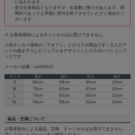
にあわせます。
受注生産商品となりますが、生産数に限りがあります。期
間内であっても早期に受付を終了させていただく場合がご
ざいます。
※ お客様都合によるキャンセルはお受けできません。
人気サッカー漫画の『アオアシ』とのコラボ商品です！主人公ア
シトの描き下ろしビジュアルをデザインしたコラボレーショング
ッズです。
メーカー品番：co000313
サイズ
着丈
身巾
裄丈
袖丈
S
66cm
49cm
44cm
19cm
M
70cm
52cm
47cm
20cm
L
74cm
55cm
50cm
22cm
XL
78cm
58cm
53cm
24cm
返品・交換について
お客様都合による返品、交換、キャンセルはお受けできません。
詳しくは
ヘルプページ
をご確認ください。