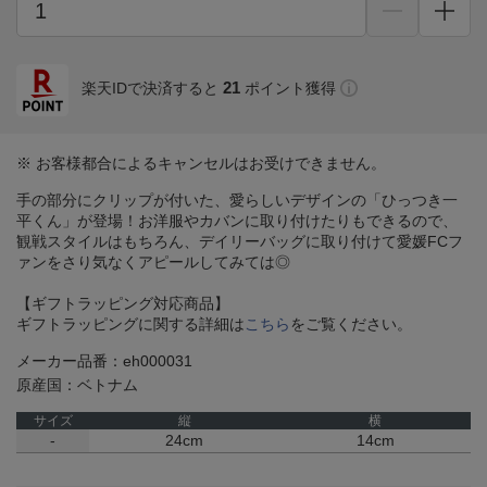
21
楽天IDで決済すると
ポイント獲得
※ お客様都合によるキャンセルはお受けできません。
手の部分にクリップが付いた、愛らしいデザインの「ひっつき一
平くん」が登場！お洋服やカバンに取り付けたりもできるので、
観戦スタイルはもちろん、デイリーバッグに取り付けて愛媛FCフ
ァンをさり気なくアピールしてみては◎
【ギフトラッピング対応商品】
ギフトラッピングに関する詳細は
こちら
をご覧ください。
メーカー品番：eh000031
原産国：ベトナム
サイズ
縦
横
-
24cm
14cm