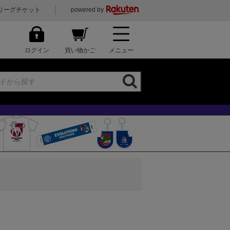
リーグチケット
powered by
ログイン
買い物かご
メニュー