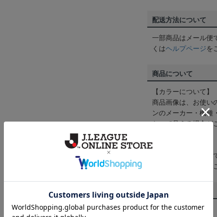
配送方法について
一部商品はメール便
くは
ヘルプページ
を
商品について
【カラーについて】
商品画像は、お使い
ンのメーカー・機種
なって見える場合が
【仕様について】
取り扱い商品によっ
予告なく変更になる
その他
決済について