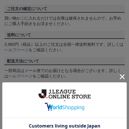
ご注文の確定について
買い物かごに入れるだけでは在庫は確保されませんので、お早め
にご購入手続きをお済ませください。
送料について
3,980円（税込）以上のご注文は全国一律送料無料です。詳しくは
ヘルプページ
をご確認ください。
配送方法について
一部商品はメール便でのお届けとなる場合がございます。詳しく
は
ヘルプページ
をご確認ください。
商品について
【カラーについて】
商品画像は、お使いのパソコンのモニターおよびスマートフォン
のメーカー・機種・画面設定等により、実際の商品の色と異なっ
て見える場合がございます。あらかじめご了承ください。
【仕様について】