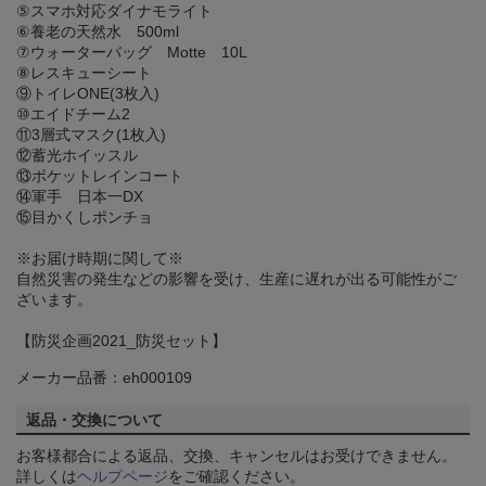
⑤スマホ対応ダイナモライト
⑥養老の天然水 500ml
⑦ウォーターバッグ Motte 10L
⑧レスキューシート
⑨トイレONE(3枚入)
⑩エイドチーム2
⑪3層式マスク(1枚入)
⑫蓄光ホイッスル
⑬ポケットレインコート
⑭軍手 日本一DX
⑮目かくしポンチョ
※お届け時期に関して※
自然災害の発生などの影響を受け、生産に遅れが出る可能性がご
ざいます。
【防災企画2021_防災セット】
メーカー品番：eh000109
返品・交換について
お客様都合による返品、交換、キャンセルはお受けできません。
詳しくは
ヘルプページ
をご確認ください。