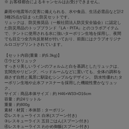
※ お客様都合によるキャンセルはお受けできません。
豪雨や地震等の災害に備えられる、水や食品、生活必需品など計2
3種25点が詰まった防災セットです。
リュックは、防災推奨品（一般社団法人防災安全協会）に認定し
た防災用品のトップブランド『LA・PITA』とのコラボアイテム
で、テントに使用される水に強いターポリン生地を採用し、夜間
でも目立つ全方向反射材が付いており、前面にはクラブオリジナ
ルロゴがプリントされています。
【セット内容(重量：約5.3kg)】
①ラピタリュック
すっきり美しいラインのフォルムと白を基調としたリュックは、
玄関先やリビング、ベッドルームなどに置いても、全体の調和を
崩さず自然と風景に馴染むシンプルなデザイン。 防水性優れたタ
ーポリン生地や止水ファスナーを採用した機能性豊かなリュッ
ク。
サイズ：商品本体サイズ：約 H46×W33×D16cm
容量：約24リットル
重量：約800g
素材・材質：本体部：ターポリン
②レスキューライス 白米(スプーン付き)
③レスキューライス 五目ごはん(スプーン付き)
④レスキューライス わかめ御飯(スプーン付き)