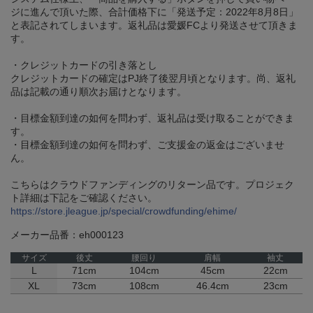
ジに進んで頂いた際、合計価格下に「発送予定：2022年8月8日」
と表記されてしまいます。返礼品は愛媛FCより発送させて頂きま
す。
・クレジットカードの引き落とし
クレジットカードの確定はPJ終了後翌月頃となります。尚、返礼
品は記載の通り順次お届けとなります。
・目標金額到達の如何を問わず、返礼品は受け取ることができま
す。
・目標金額到達の如何を問わず、ご支援金の返金はございませ
ん。
こちらはクラウドファンディングのリターン品です。プロジェク
ト詳細は下記をご確認ください。
https://store.jleague.jp/special/crowdfunding/ehime/
メーカー品番：eh000123
サイズ
後丈
腰回り
肩幅
袖丈
L
71cm
104cm
45cm
22cm
XL
73cm
108cm
46.4cm
23cm