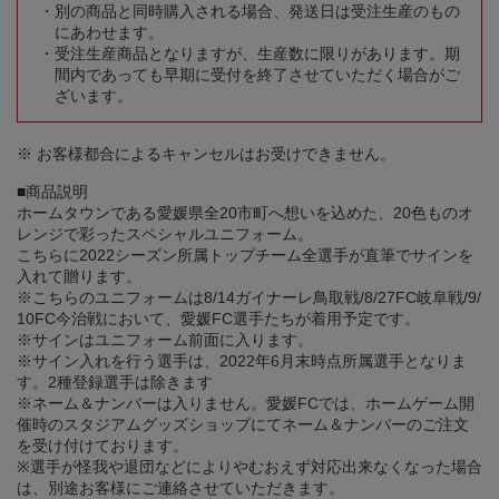
別の商品と同時購入される場合、発送日は受注生産のもの
にあわせます。
受注生産商品となりますが、生産数に限りがあります。期
間内であっても早期に受付を終了させていただく場合がご
ざいます。
※ お客様都合によるキャンセルはお受けできません。
■商品説明
ホームタウンである愛媛県全20市町へ想いを込めた、20色ものオ
レンジで彩ったスペシャルユニフォーム。
こちらに2022シーズン所属トップチーム全選手が直筆でサインを
入れて贈ります。
※こちらのユニフォームは8/14ガイナーレ鳥取戦/8/27FC岐阜戦/9/
10FC今治戦において、愛媛FC選手たちが着用予定です。
※サインはユニフォーム前面に入ります。
※サイン入れを行う選手は、2022年6月末時点所属選手となりま
す。2種登録選手は除きます
※ネーム＆ナンバーは入りません。愛媛FCでは、ホームゲーム開
催時のスタジアムグッズショップにてネーム＆ナンバーのご注文
を受け付けております。
※選手が怪我や退団などによりやむおえず対応出来なくなった場合
は、別途お客様にご連絡させていただきます。