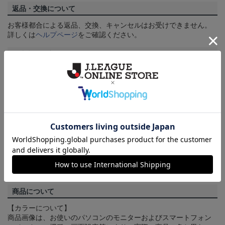
返品・交換について
お客様都合による返品、交換、キャンセルはお受けできません。
詳しくは
ヘルプページ
をご確認ください。
ご注文の確定について
買い物かごに入れるだけでは在庫は確保されませんので、お早め
にご購入手続きをお済ませください。
送料について
3,980円（税込）以上のご注文は全国一律送料無料です。詳しくは
ヘルプページ
をご確認ください。
配送方法について
一部商品はメール便でのお届けとなる場合がございます。詳しく
は
ヘルプページ
をご確認ください。
商品について
【カラーについて】
商品画像は、お使いのパソコンのモニターおよびスマートフォン