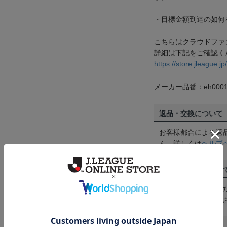
・目標金額到達の如何
こちらはクラウドファ
詳細は下記をご確認く
https://store.jleague.j
メーカー品番：eh0001
返品・交換について
お客様都合による返
ん。詳しくは
ヘルプ
ご注文の確定につい
買い物かごに入れる
めにご購入手続きを
送料について