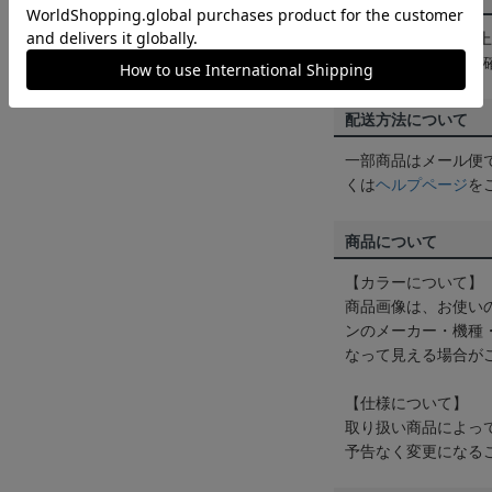
3,980円（税込）
は
ヘルプページ
をご
配送方法について
一部商品はメール便
くは
ヘルプページ
を
商品について
【カラーについて】
商品画像は、お使い
ンのメーカー・機種
なって見える場合が
【仕様について】
取り扱い商品によっ
予告なく変更になる