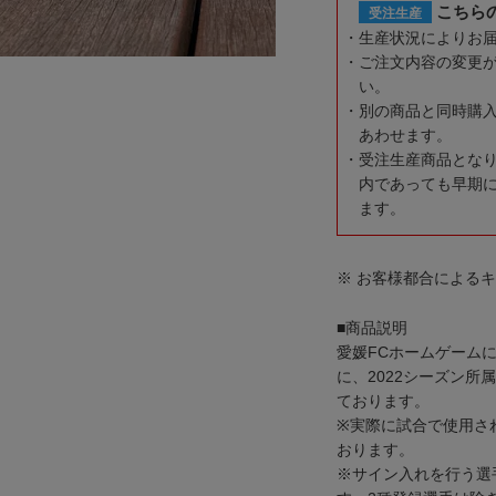
こちら
受注生産
生産状況によりお
ご注文内容の変更
い。
別の商品と同時購
あわせます。
受注生産商品とな
内であっても早期
ます。
※ お客様都合による
■商品説明
愛媛FCホームゲーム
に、2022シーズン
ております。
※実際に試合で使用さ
おります。
※サイン入れを行う選手