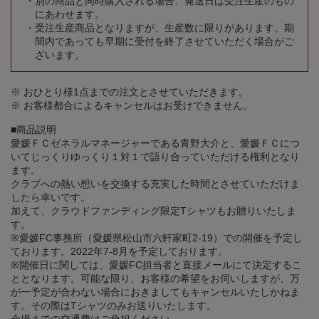
別の商品と同時購入される場合、発送日は受注生産のもの
にあわせます。
受注生産商品となりますが、生産数に限りがあります。期
間内であっても早期に受付を終了させていただく場合がご
ざいます。
※ おひとり様1点までの注文とさせていただきます。
※ お客様都合によるキャンセルはお受けできません。
■商品説明
愛媛ＦＣゼネラルマネージャーである青野大介と、愛媛ＦＣにつ
いてじっくりゆっくり１対１で語り合っていただける権利となり
ます。
クラブへの熱い想いを交換する充実した時間とさせていただけま
したら幸いです。
加えて、クラウドファンディング限定Tシャツもお贈りいたしま
す。
※愛媛FC事務所（愛媛県松山市六軒家町2-19）での開催を予定し
ております。2022年7-8月を予定しております。
※開催日に関しては、愛媛FC担当者と直接メールにて決定するこ
ととなります。可能な限り、お客様の希望をお伺いしますが、万
が一予定が合わない場合におきましてもキャンセルいたしかねま
す。その際はTシャツのみお送りいたします。