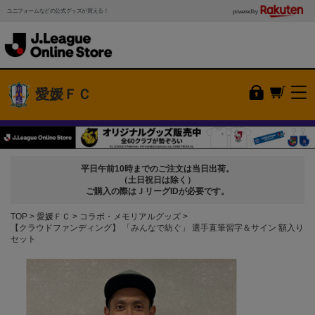
ユニフォームなどの公式グッズが買える！
powered by
愛媛ＦＣ
平日午前10時までのご注文は当日出荷。
（土日祝日は除く）
ご購入の際はＪリーグIDが必要です。
TOP
愛媛ＦＣ
コラボ・メモリアルグッズ
【クラウドファンディング】 「みんなで紡ぐ」 選手直筆習字＆サイン 額入り
セット