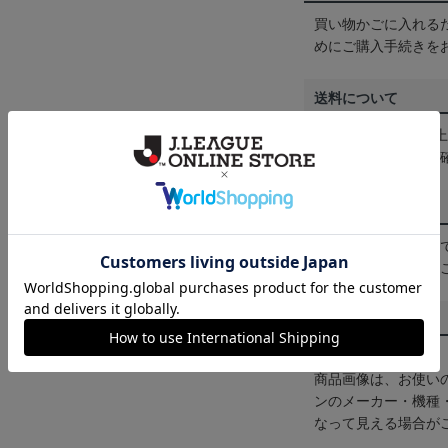
買い物かごに入れる
めにご購入手続きを
送料について
3,980円（税込）
は
ヘルプページ
をご
配送方法について
一部商品はメール便
くは
ヘルプページ
を
商品について
【カラーについて】
商品画像は、お使い
ンのメーカー・機種
なって見える場合が