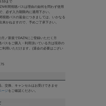
3:59まで
AZN年間視聴パスは理由の如何を問わず使用
で、必ず入力期限内に適用下さい。
間視聴パスの返金につきましては、いかなる
出来かねますので、予めご了承下さい。
の方／新規でDAZNにご登録いただく方
視聴パスをご購入・利用頂いている方は現存の
ご利用いただけます。(退会の必要はござい
75
品、交換、キャンセルはお受けできませ
ページ
をご確認ください。
て