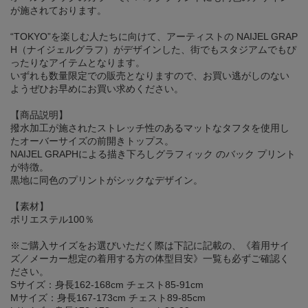
が施されております。
“TOKYO”を楽しむ人たちに向けて、アーティストの NAIJEL GRAP
H（ナイジェルグラフ）がデザインした、街でもスタジアムでもぴ
ったりなアイテムとなります。
いずれも数量限定での販売となりますので、お買い逃がしのない
ようぜひお早めにお買い求めください。
【商品説明】
撥水加工が施されたストレッチ性のあるマットなタフタを使用し
たオーバーサイズの前開きトップス。
NAIJEL GRAPHによる描き下ろしグラフィック のバック プリント
が特徴。
黒地に同色のプリントがシックなデザイン。
【素材】
ポリエステル100％
※ご購入サイズをお選びいただく際は下記に記載の、《着用サイ
ズ／メーカー想定の着用する方の体型目安》一覧も必ずご確認く
ださい。
Sサイズ：身長162-168cm チェスト85-91cm
Mサイズ：身長167-173cm チェスト89-85cm