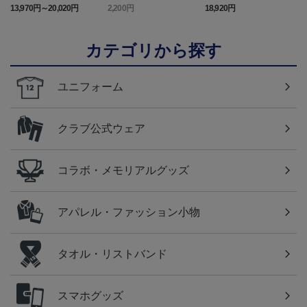
フォーム 半袖
対 ボルシア ドルトムン
佐藤 恵允選手 2026/27 1s
屋
13,970円～20,020円
2,200円
18,920円
1
ト プリントタオルマフ
t レプリカユニフォーム
ラー
半袖
カテゴリから探す
ユニフォーム
クラブ公式ウェア
コラボ・メモリアルグッズ
アパレル・ファッション小物
タオル・リストバンド
スマホグッズ