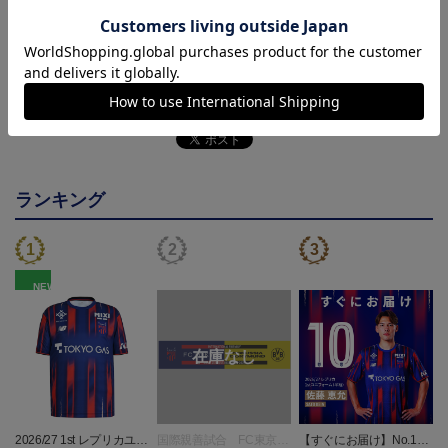
決済について
ギフト対応について
ヘルプページ
ランキング
NEW
2026/27 1st レプリカユニ
国際親善試合 FC東京
【すぐにお届け】No.10