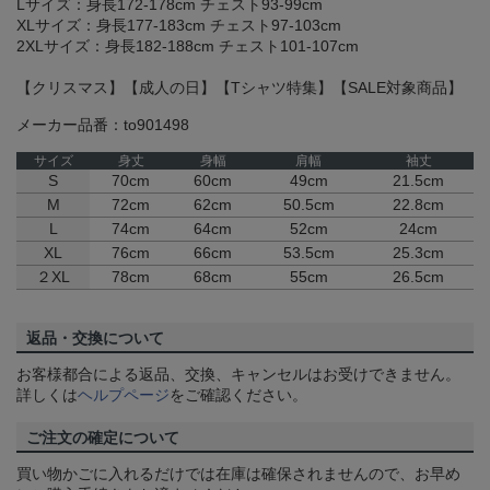
Lサイズ：身長172-178cm チェスト93-99cm
XLサイズ：身長177-183cm チェスト97-103cm
2XLサイズ：身長182-188cm チェスト101-107cm
【クリスマス】【成人の日】【Tシャツ特集】【SALE対象商品】
メーカー品番：to901498
サイズ
身丈
身幅
肩幅
袖丈
S
70cm
60cm
49cm
21.5cm
M
72cm
62cm
50.5cm
22.8cm
L
74cm
64cm
52cm
24cm
XL
76cm
66cm
53.5cm
25.3cm
２XL
78cm
68cm
55cm
26.5cm
返品・交換について
お客様都合による返品、交換、キャンセルはお受けできません。
詳しくは
ヘルプページ
をご確認ください。
ご注文の確定について
買い物かごに入れるだけでは在庫は確保されませんので、お早め