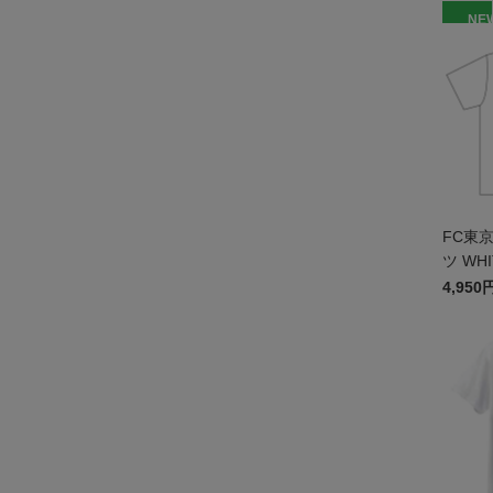
NE
FC東
ツ WHI
4,950