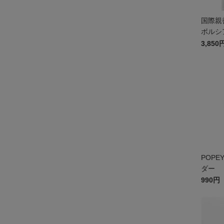
国際親
ボルシ
シャツ
3,850
POP
ダー
990円