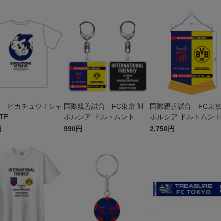
W
京 ピカチュウ Tシャ
国際親善試合 FC東京 対
国際親善試合 FC東京
TE
ボルシア ドルトムント ア
ボルシア ドルトムン
クリルキーホルダー
ナント
円
990円
2,750円