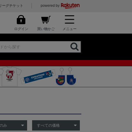
リーグチケット
powered by
ログイン
買い物かご
メニュー