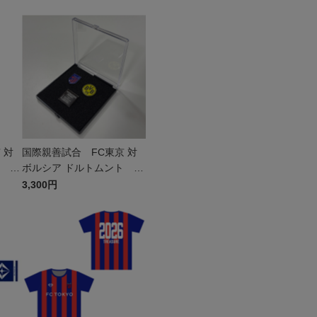
 対
国際親善試合 FC東京 対
ト ペ
ボルシア ドルトムント ピ
ンバッジセット
3,300円