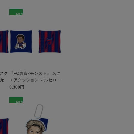
NEW
 スク
『FC東京×モンスト』 スク
恵允
エアクッション マルセロ
ヒアン
3,300円
NEW