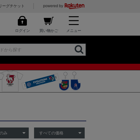
リーグチケット
powered by
ログイン
買い物かご
メニュー