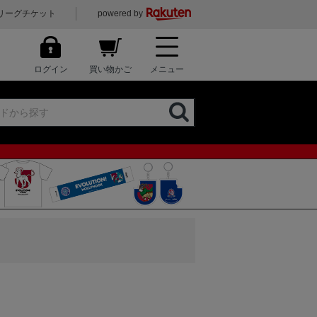
リーグチケット
powered by
ログイン
買い物かご
メニュー