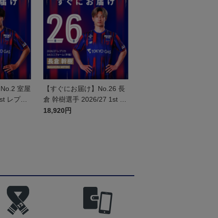
o.2 室屋
【すぐにお届け】No.26 長
1st レプリ
倉 幹樹選手 2026/27 1st レ
半袖
プリカユニフォーム 半袖
18,920円