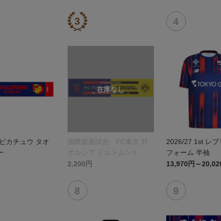
ピカチュウ タオ
国際親善試合 FC東京 対
2026/27 1st 
ー
ボルシア ドルトムント プ
フォーム 半袖
リントタオルマフラー
2,200円
13,970円～20,0