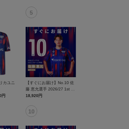
レプリカユニ
【すぐにお届け】No.10 佐
藤 恵允選手 2026/27 1st レ
プリカユニフォーム 半袖
20円
18,920円