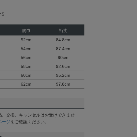
45
胸巾
裄丈
52cm
84.8cm
54cm
87.4cm
56cm
90cm
58cm
92.6cm
60cm
95.2cm
62cm
97.8cm
品、交換、キャンセルはお受けできませ
ページ
をご確認ください。