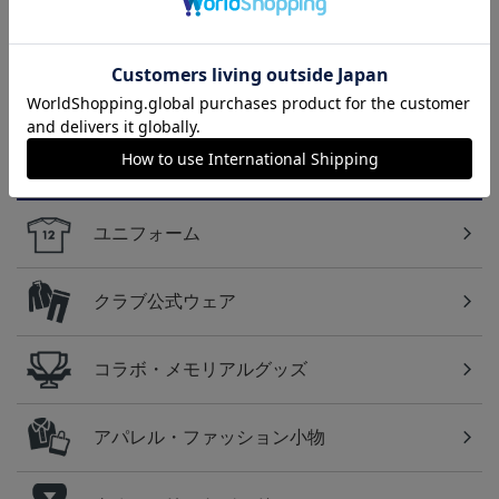
2026/27 1st レプリカユニ
国際親善試合 FC東京
【すぐにお届け】No.10
フォーム 半袖
対 ボルシア ドルトムン
佐藤 恵允選手 2026/27 1s
屋
13,970円～20,020円
2,200円
18,920円
1
ト プリントタオルマフ
t レプリカユニフォーム
ラー
半袖
カテゴリから探す
ユニフォーム
クラブ公式ウェア
コラボ・メモリアルグッズ
アパレル・ファッション小物