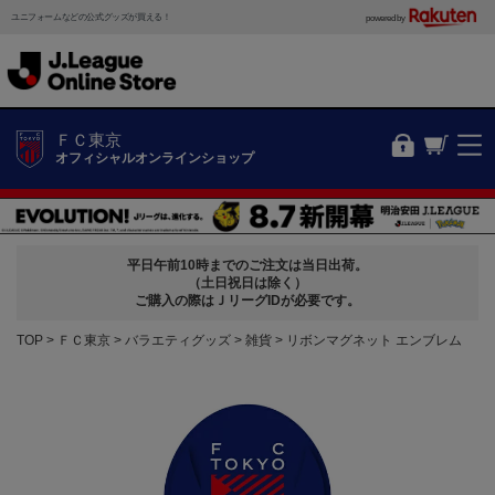
ユニフォームなどの公式グッズが買える！
powered by
ＦＣ東京
オフィシャルオンラインショップ
平日午前10時までのご注文は当日出荷。
（土日祝日は除く）
ご購入の際はＪリーグIDが必要です。
TOP
ＦＣ東京
バラエティグッズ
雑貨
リボンマグネット エンブレム