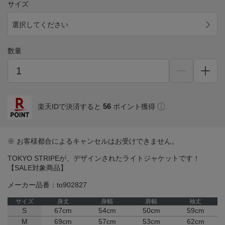
サイズ
選択してください
数量
56
楽天IDで決済すると
ポイント獲得
※ お客様都合によるキャンセルはお受けできません。
TOKYO STRIPEが、デザインされたライトジャケットです！
【SALE対象商品】
メーカー品番：to902827
サイズ
身丈
身幅
肩幅
袖丈
S
67cm
54cm
50cm
59cm
M
69cm
57cm
53cm
62cm