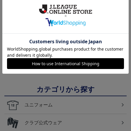
NEW
NEW
FC東京 ソウブレイズ
FC東京 ピカチュウ タ
国際親善試合 FC東京
タオルマフラー
オルマフラー
対 ボルシア ドルトムン
2,500円
2,500円
2,200円
1
ト プリントタオルマフ
ラー
カテゴリから探す
ユニフォーム
クラブ公式ウェア