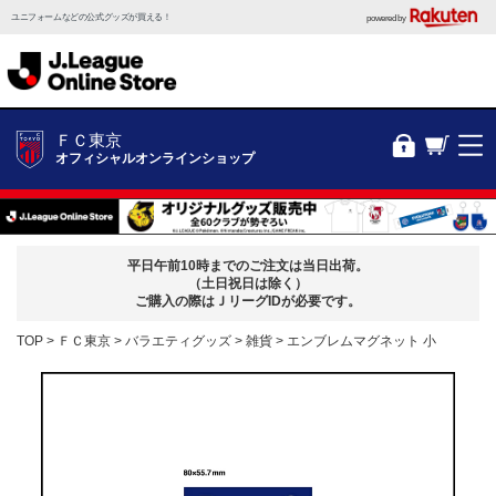
ユニフォームなどの公式グッズが買える！
powered by
ＦＣ東京
オフィシャルオンラインショップ
平日午前10時までのご注文は当日出荷。
（土日祝日は除く）
ご購入の際はＪリーグIDが必要です。
TOP
ＦＣ東京
バラエティグッズ
雑貨
エンブレムマグネット 小