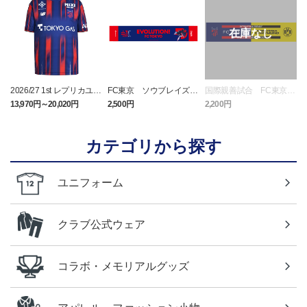
2026/27 1st レプリカユニ
FC東京 ソウブレイズ
国際親善試合 FC東京
フォーム 半袖
タオルマフラー
対 ボルシア ドルトムン
13,970円～20,020円
2,500円
2,200円
2
ト プリントタオルマフ
ラー
カテゴリから探す
ユニフォーム
クラブ公式ウェア
コラボ・メモリアルグッズ