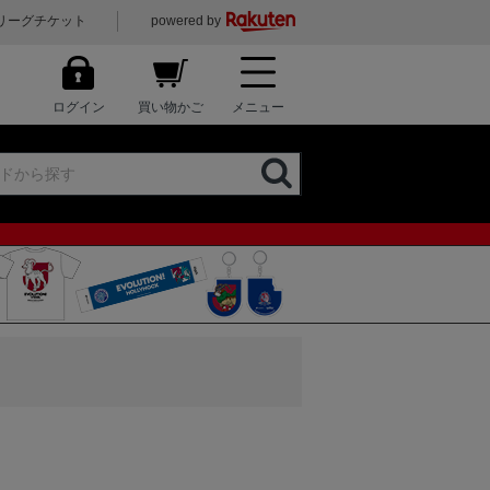
リーグチケット
powered by
ログイン
買い物かご
メニュー