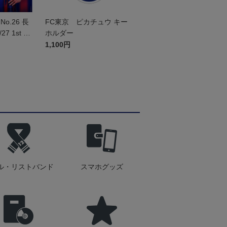
o.26 長
FC東京 ピカチュウ キー
7 1st レ
ホルダー
ム 半袖
1,100円
ル・リストバンド
スマホグッズ