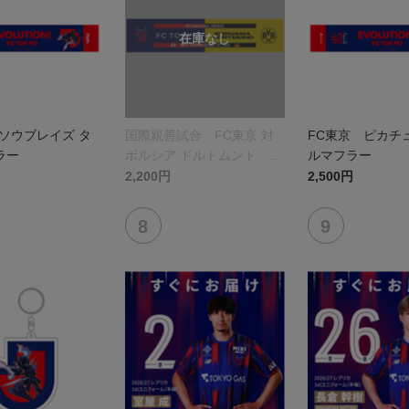
ソウブレイズ タ
国際親善試合 FC東京 対
FC東京 ピカチ
ラー
ボルシア ドルトムント プ
ルマフラー
リントタオルマフラー
2,200円
2,500円