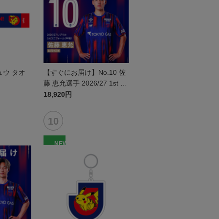
ュウ タオ
【すぐにお届け】No.10 佐
藤 恵允選手 2026/27 1st レ
プリカユニフォーム 半袖
18,920円
NEW