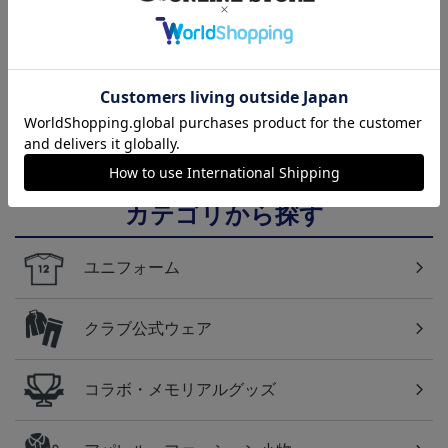
FC東京 ソウブレイズ
FC東京 ピカチュウ タ
国際親善試合 FC東京
タオルマフラー
オルマフラー
対 ボルシア ドルトムン
2,500円
2,500円
2,200円
1
ト プリントタオルマフ
ラー
カテゴリから探す
ユニフォーム
クラブ公式ウェア
コラボ・メモリアルグッズ