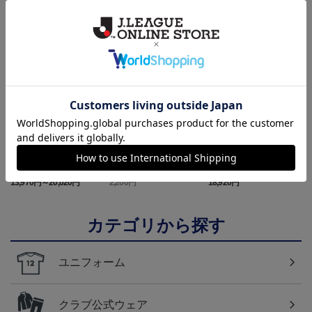
ランキング
NEW
NEW
2026/27 1st レプリカユニ
国際親善試合 FC東京
【すぐにお届け】No.10
フォーム 半袖
対 ボルシア ドルトムン
佐藤 恵允選手 2026/27 1s
屋
13,970円～20,020円
2,200円
18,920円
1
ト プリントタオルマフ
t レプリカユニフォーム
ラー
半袖
カテゴリから探す
ユニフォーム
クラブ公式ウェア