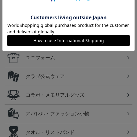
2026/27 1st レプリカユニ
国際親善試合 FC東京
【すぐにお届け】No.10
フォーム 半袖
対 ボルシア ドルトムン
佐藤 恵允選手 2026/27 1s
屋
13,970円～20,020円
2,200円
18,920円
1
ト プリントタオルマフ
t レプリカユニフォーム
ラー
半袖
カテゴリから探す
ユニフォーム
クラブ公式ウェア
コラボ・メモリアルグッズ
アパレル・ファッション小物
タオル・リストバンド