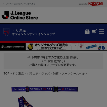
ユニフォームなどの公式グッズが買える！
powered by
ＦＣ東京
オフィシャルオンラインショップ
平日午前10時までのご注文は当日出荷。
（土日祝日は除く）
ご購入の際はＪリーグIDが必要です。
TOP
ＦＣ東京
バラエティグッズ
雑貨
スーツケースベルト