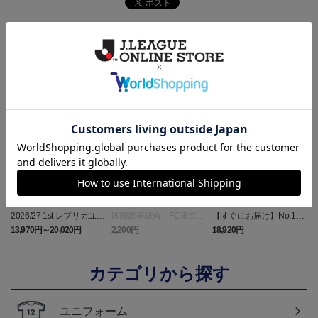
ランキング
NEW
NEW
2026/27 1st レプリカユニ
国際親善試合 FC東京
【すぐにお届け】No.10
フォーム 半袖
対 ボルシア ドルトムン
佐藤 恵允選手 2026/27 1s
屋
13,970円～20,020円
2,200円
18,920円
1
ト プリントタオルマフ
t レプリカユニフォーム
ラー
半袖
カテゴリから探す
ユニフォーム