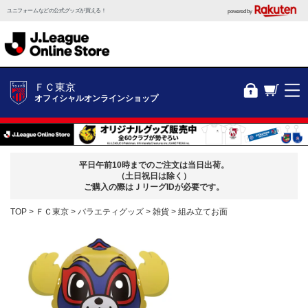
ユニフォームなどの公式グッズが買える！
powered by
ＦＣ東京
オフィシャルオンラインショップ
平日午前10時までのご注文は当日出荷。
（土日祝日は除く）
ご購入の際はＪリーグIDが必要です。
TOP
ＦＣ東京
バラエティグッズ
雑貨
組み立てお面