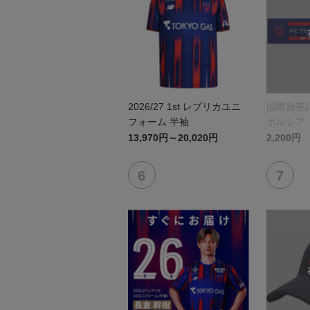
2026/27 1st レプリカユニ
国際親善試
フォーム 半袖
ボルシア
リントタ
13,970円～20,020円
2,200円