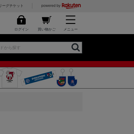
リーグチケット
powered by
ログイン
買い物かご
メニュー