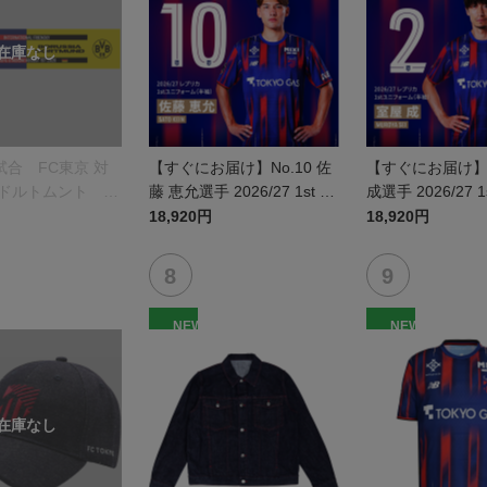
合 FC東京 対
【すぐにお届け】No.10 佐
【すぐにお届け】N
 ドルトムント プ
藤 恵允選手 2026/27 1st レ
成選手 2026/27 
オルマフラー
プリカユニフォーム 半袖
カユニフォーム 
18,920円
18,920円
NEW
NEW