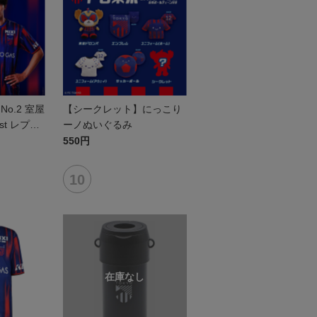
o.2 室屋
【シークレット】にっこり
1st レプリ
ーノぬいぐるみ
半袖
550円