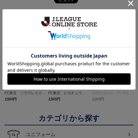
ランキング
NEW
NEW
FC東京 ソウブレイズ
FC東京 ピカチュウ タ
国際親善試合 FC東京
タオルマフラー
オルマフラー
対 ボルシア ドルトムン
2,500円
2,500円
2,200円
1
ト プリントタオルマフ
ラー
カテゴリから探す
ユニフォーム