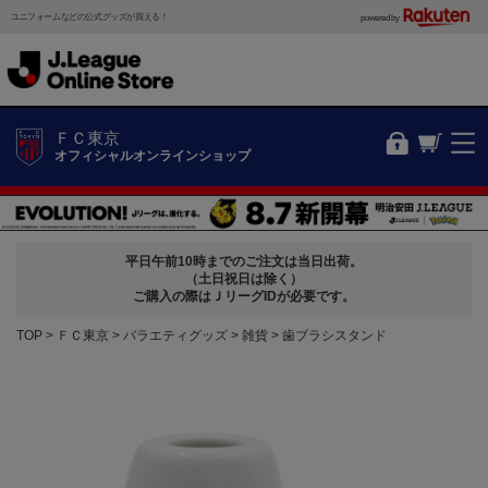
ユニフォームなどの公式グッズが買える！
powered by
ＦＣ東京
オフィシャルオンラインショップ
平日午前10時までのご注文は当日出荷。
（土日祝日は除く）
ご購入の際はＪリーグIDが必要です。
TOP
ＦＣ東京
バラエティグッズ
雑貨
歯ブラシスタンド