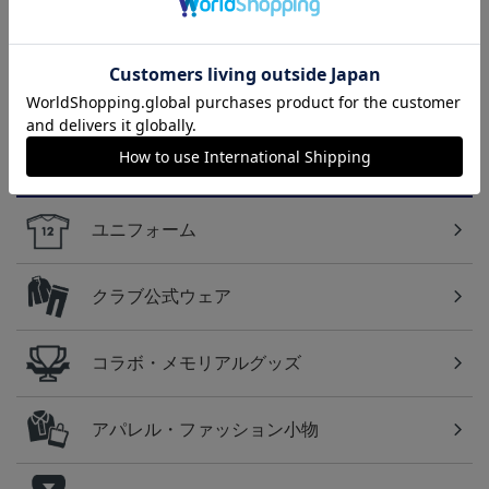
2026/27 1st レプリカユニ
国際親善試合 FC東京
【すぐにお届け】No.10
フォーム 半袖
対 ボルシア ドルトムン
佐藤 恵允選手 2026/27 1s
屋
13,970円～20,020円
2,200円
18,920円
1
ト プリントタオルマフ
t レプリカユニフォーム
ラー
半袖
カテゴリから探す
ユニフォーム
クラブ公式ウェア
コラボ・メモリアルグッズ
アパレル・ファッション小物