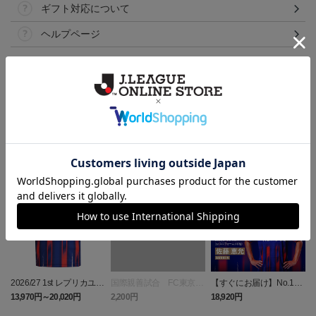
ギフト対応について
ヘルプページ
ランキング
NEW
NEW
2026/27 1st レプリカユニ
国際親善試合 FC東京
【すぐにお届け】No.10
フォーム 半袖
対 ボルシア ドルトムン
佐藤 恵允選手 2026/27 1s
屋
13,970円～20,020円
2,200円
18,920円
1
ト プリントタオルマフ
t レプリカユニフォーム
ラー
半袖