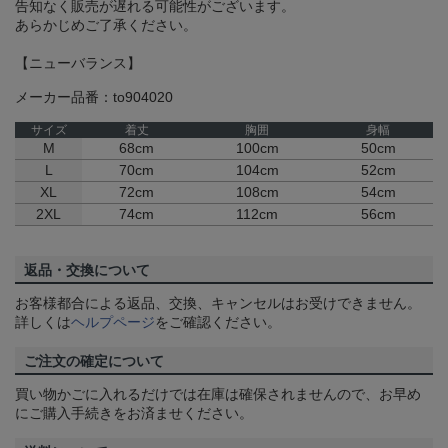
告知なく販売が遅れる可能性がございます。
あらかじめご了承ください。
【ニューバランス】
メーカー品番：to904020
サイズ
着丈
胸囲
身幅
M
68cm
100cm
50cm
L
70cm
104cm
52cm
XL
72cm
108cm
54cm
2XL
74cm
112cm
56cm
返品・交換について
お客様都合による返品、交換、キャンセルはお受けできません。
詳しくは
ヘルプページ
をご確認ください。
ご注文の確定について
買い物かごに入れるだけでは在庫は確保されませんので、お早め
にご購入手続きをお済ませください。