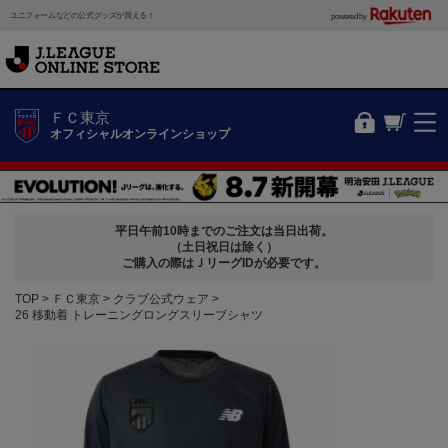
ユニフォームなどの公式グッズが買える！
powered by
ＦＣ東京
オフィシャルオンラインショップ
平日午前10時までのご注文は当日出荷。
（土日祝日は除く）
ご購入の際はＪリーグIDが必要です。
TOP
ＦＣ東京
クラブ公式ウェア
26 移動着 トレーニングロングスリーブシャツ