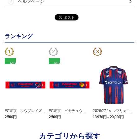
ヘルプページ
ランキング
NEW
NEW
FC東京 ソウブレイズ
FC東京 ピカチュウ タ
2026/27 1st レプリカユニ
タオルマフラー
オルマフラー
フォーム 半袖
2,500円
2,500円
13,970円～20,020円
2
カテゴリから探す