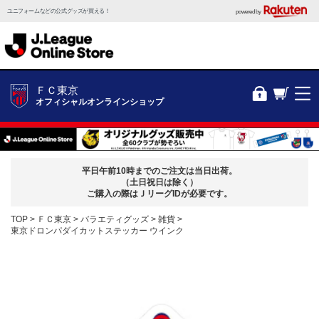
ユニフォームなどの公式グッズが買える！
powered by
ＦＣ東京
オフィシャルオンラインショップ
平日午前10時までのご注文は当日出荷。
（土日祝日は除く）
ご購入の際はＪリーグIDが必要です。
TOP
ＦＣ東京
バラエティグッズ
雑貨
東京ドロンパダイカットステッカー ウインク