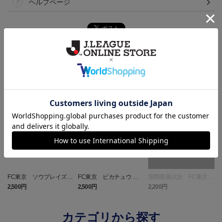
ヘルプページ
ランキング
NEW
NEW
FC東京 ソウブレイズ
FC東京 ピカチュウ タ
国際親善試合 FC東京
タオルマフラー
オルマフラー
対 ボルシア ドルトムン
2,500円
2,500円
2,200円
1
ト プリントタオルマフ
ラー
カテゴリから探す