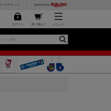
リーグチケット
powered by
ログイン
買い物かご
メニュー