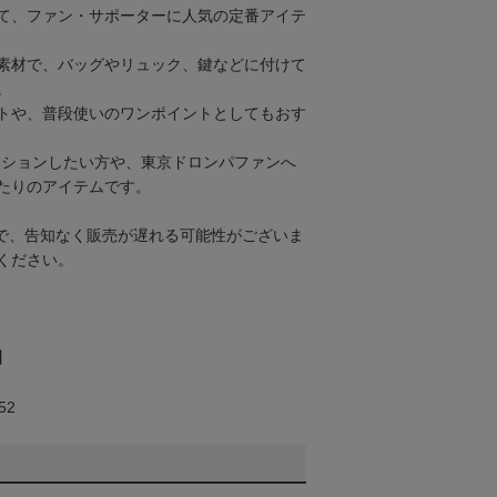
て、ファン・サポーターに人気の定番アイテ
素材で、バッグやリュック、鍵などに付けて
。
トや、普段使いのワンポイントとしてもおす
クションしたい方や、東京ドロンパファンへ
たりのアイテムです。
で、告知なく販売が遅れる可能性がございま
ください。
】
52