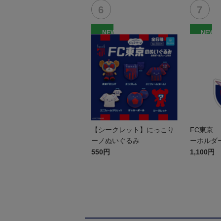
NEW
NEW
【シークレット】にっこり
FC東京 
ーノぬいぐるみ
ーホルダ
550円
1,100円