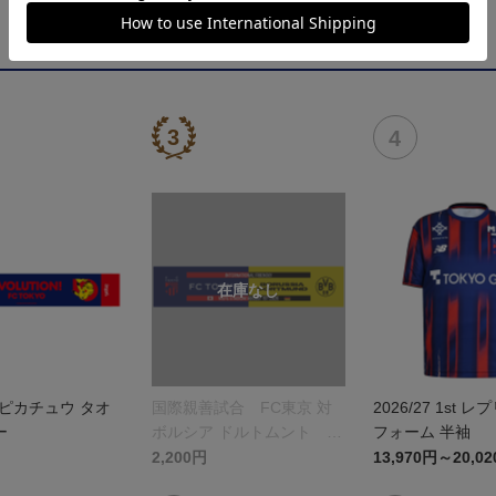
ピカチュウ タオ
国際親善試合 FC東京 対
2026/27 1st 
ー
ボルシア ドルトムント プ
フォーム 半袖
リントタオルマフラー
2,200円
13,970円～20,0