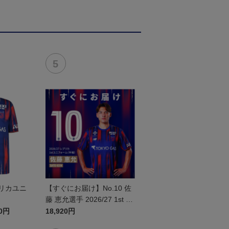
レプリカユニ
【すぐにお届け】No.10 佐
藤 恵允選手 2026/27 1st レ
プリカユニフォーム 半袖
20円
18,920円