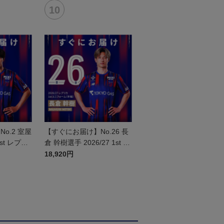
o.2 室屋
【すぐにお届け】No.26 長
1st レプリ
倉 幹樹選手 2026/27 1st レ
半袖
プリカユニフォーム 半袖
18,920円