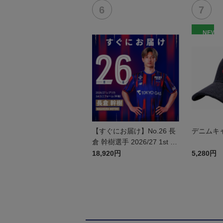
NEW
【すぐにお届け】No.26 長
デニムキ
倉 幹樹選手 2026/27 1st レ
プリカユニフォーム 半袖
18,920円
5,280円