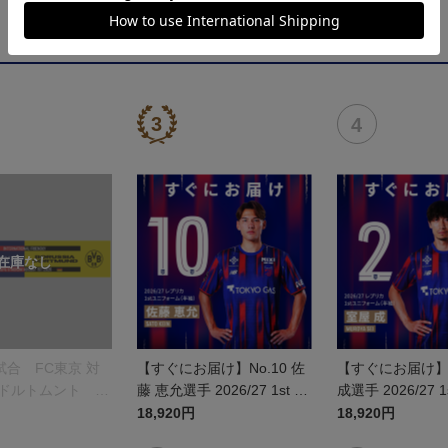
合 FC東京 対
【すぐにお届け】No.10 佐
【すぐにお届け】N
 ドルトムント プ
藤 恵允選手 2026/27 1st レ
成選手 2026/27 
オルマフラー
プリカユニフォーム 半袖
カユニフォーム 
18,920円
18,920円