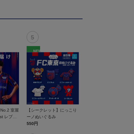
NEW
o.2 室屋
【シークレット】にっこり
1st レプリ
ーノぬいぐるみ
半袖
550円