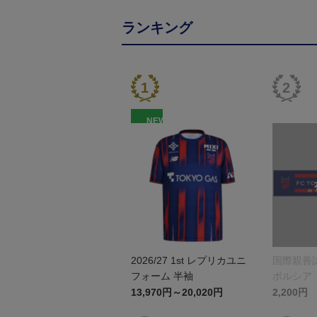
ランキング
NEW
2026/27 1st レプリカユニ
国際親善試
フォーム 半袖
ボルシア
リントタ
13,970円～20,020円
2,200円