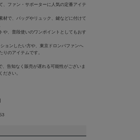
て、ファン・サポーターに人気の定番アイテ
素材で、バッグやリュック、鍵などに付けて
。
トや、普段使いのワンポイントとしてもおす
クションしたい方や、東京ドロンパファンへ
たりのアイテムです。
で、告知なく販売が遅れる可能性がございま
ください。
】
53