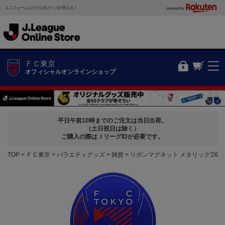
ユニフォームなどの公式グッズが買える！
powered by
ＦＣ東京
オフィシャルオンラインショップ
平日午前10時までのご注文は当日出荷。
（土日祝日は除く）
ご購入の際はＪリーグIDが必要です。
TOP
ＦＣ東京
バラエティグッズ
雑貨
リボンマグネット メタリック'26