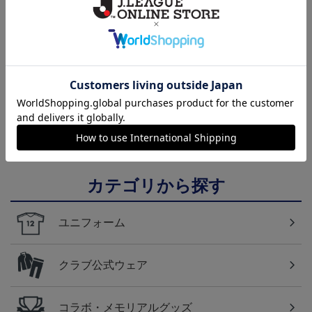
NEW
2026/27 1st レプリカユニ
FC東京 ソウブレイズ
国際親善試合 FC東京
フォーム 半袖
タオルマフラー
対 ボルシア ドルトムン
13,970円～20,020円
2,500円
2,200円
2
ト プリントタオルマフ
ラー
カテゴリから探す
ユニフォーム
クラブ公式ウェア
コラボ・メモリアルグッズ