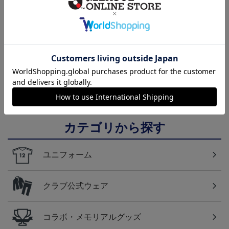
NEW
2026/27 1st レプリカユニ
FC東京 ソウブレイズ
国際親善試合 FC東京
フォーム 半袖
タオルマフラー
対 ボルシア ドルトムン
13,970円～20,020円
2,500円
2,200円
2
ト プリントタオルマフ
ラー
カテゴリから探す
ユニフォーム
クラブ公式ウェア
コラボ・メモリアルグッズ