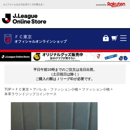
ユニフォームなどの公式グッズが買える！
powered by
ＦＣ東京
オフィシャルオンラインショップ
平日午前10時までのご注文は当日出荷。
（土日祝日は除く）
ご購入の際はＪリーグIDが必要です。
TOP
ＦＣ東京
アパレル・ファッション小物
ファッション小物
本革ラウンドジップコインケース