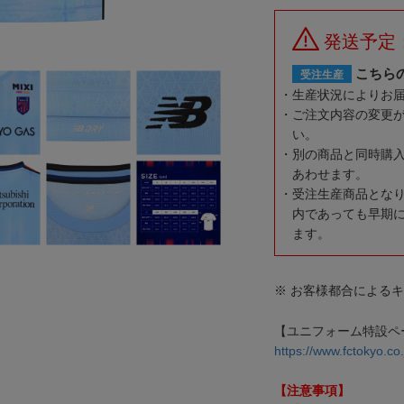
発送予定
こちら
受注生産
生産状況によりお
ご注文内容の変更
い。
別の商品と同時購
あわせます。
受注生産商品とな
内であっても早期
ます。
※ お客様都合による
【ユニフォーム特設ペ
https://www.fctokyo.co
【注意事項】