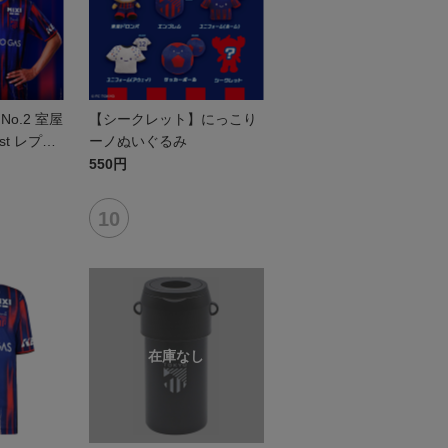
o.2 室屋
【シークレット】にっこり
1st レプリ
ーノぬいぐるみ
半袖
550円