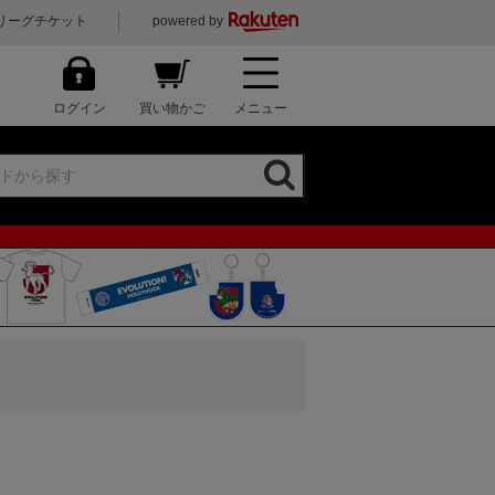
リーグチケット
powered by
ログイン
買い物かご
メニュー