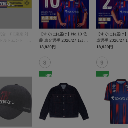
合 FC東京 対
【すぐにお届け】No.10 佐
【すぐにお届け】N
 ドルトムント プ
藤 恵允選手 2026/27 1st レ
成選手 2026/27 
オルマフラー
プリカユニフォーム 半袖
カユニフォーム 
18,920円
18,920円
NEW
NEW