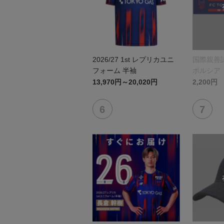
2026/27 1st レプリカユニ
国際親善試
フォーム 半袖
ボルシア
リントタ
13,970円～20,020円
2,200円